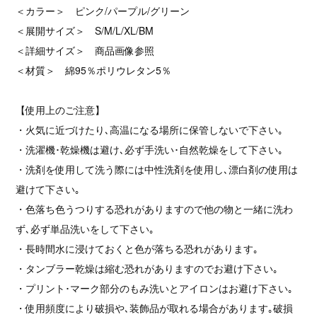
＜カラー＞ ピンク/パープル/グリーン
＜展開サイズ＞ S/M/L/XL/BM
＜詳細サイズ＞ 商品画像参照
＜材質＞ 綿95％ポリウレタン5％
【使用上のご注意】
・火気に近づけたり､高温になる場所に保管しないで下さい｡
・洗濯機･乾燥機は避け､必ず手洗い･自然乾燥をして下さい｡
・洗剤を使用して洗う際には中性洗剤を使用し､漂白剤の使用は
避けて下さい｡
・色落ち色うつりする恐れがありますので他の物と一緒に洗わ
ず､必ず単品洗いをして下さい｡
・長時間水に浸けておくと色が落ちる恐れがあります｡
・タンブラー乾燥は縮む恐れがありますのでお避け下さい｡
・プリント･マーク部分のもみ洗いとアイロンはお避け下さい｡
・使用頻度により破損や､装飾品が取れる場合があります｡破損