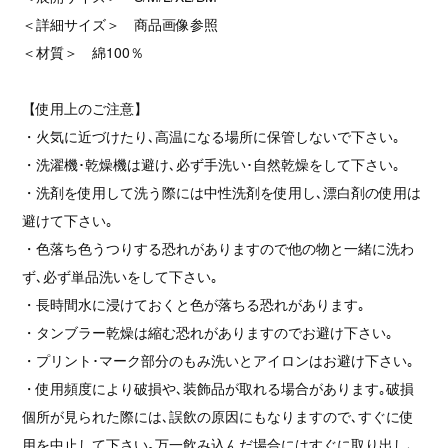
＜詳細サイズ＞ 商品画像参照
＜材質＞ 綿100％
【使用上のご注意】
・火気に近づけたり､高温になる場所に保管しないで下さい｡
・洗濯機･乾燥機は避け､必ず手洗い･自然乾燥をして下さい｡
・洗剤を使用して洗う際には中性洗剤を使用し､漂白剤の使用は
避けて下さい｡
・色落ち色うつりする恐れがありますので他の物と一緒に洗わ
ず､必ず単品洗いをして下さい｡
・長時間水に浸けておくと色が落ちる恐れがあります｡
・タンブラー乾燥は縮む恐れがありますのでお避け下さい｡
・プリント･マーク部分のもみ洗いとアイロンはお避け下さい｡
・使用頻度により破損や､装飾品が取れる場合があります｡破損
個所が見られた際には､誤飲の原因にもなりますので､すぐに使
用を中止して下さい｡万一飲み込んだ場合にはすぐに取り出し､