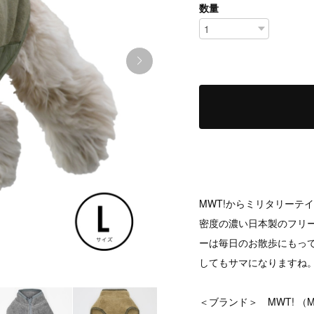
数量
MWT!からミリタリーテ
密度の濃い日本製のフリ
ーは毎日のお散歩にもっ
してもサマになりますね
＜ブランド＞ MWT! （MAN