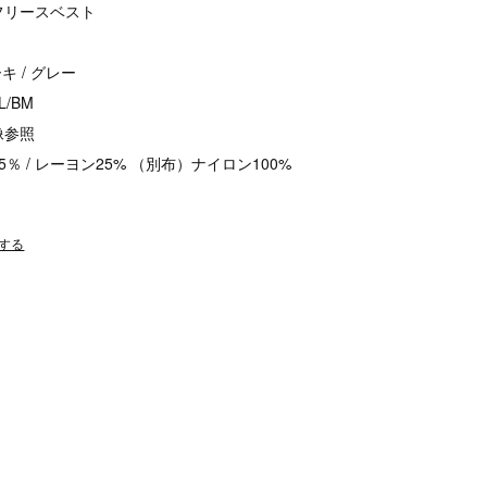
フリースベスト
キ / グレー
L/BM
像参照
 / レーヨン25% （別布）ナイロン100%
する